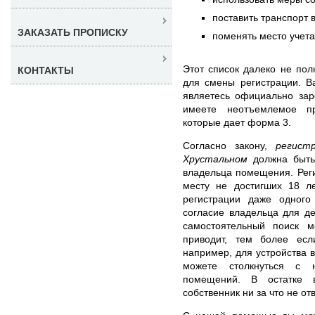
поставить транспорт 
ЗАКАЗАТЬ ПРОПИСКУ
поменять место учета
Этот список далеко не пол
КОНТАКТЫ
для смены регистрации. Ва
являетесь официально зар
имеете неотъемлемое пр
которые дает форма 3.
Согласно закону,
регист
Хрустальном
должна быть 
владельца помещения. Рег
месту не достигших 18 ле
регистрации даже одного
согласие владельца для де
самостоятельный поиск 
приводит, тем более есл
например, для устройства 
можете столкнуться с н
помещений. В остатке 
собственник ни за что не отв