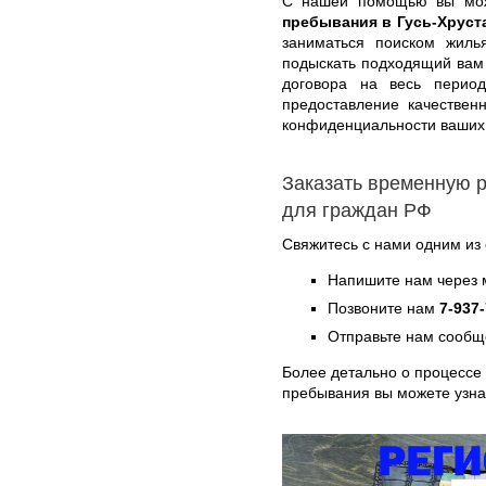
С нашей помощью вы м
пребывания в Гусь-Хруст
заниматься поиском жиль
подыскать подходящий вам
договора на весь перио
предоставление качествен
конфиденциальности ваших
Заказать временную р
для граждан РФ
Свяжитесь с нами одним из
Напишите нам через 
Позвоните нам
7-937
Отправьте нам сообщ
Более детально о процессе
пребывания вы можете узн